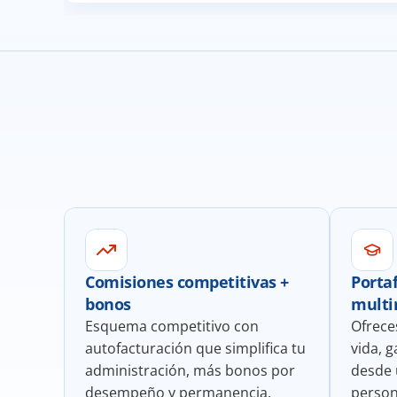
Comisiones competitivas + 
Portaf
bonos
multi
Esquema competitivo con 
Ofrece
autofacturación que simplifica tu 
vida, 
administración, más bonos por 
desde 
desempeño y permanencia.
person