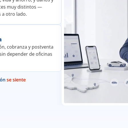
tes muy distintos —
 a otro lado.
a
sión, cobranza y postventa 
sin depender de oficinas 
ión 
se siente 