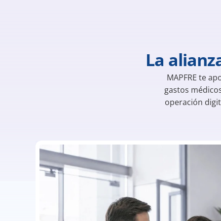
La alianz
MAPFRE te apor
gastos médicos,
operación digit