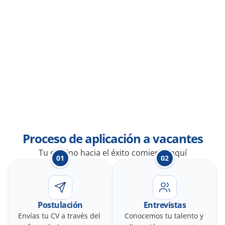
Visión
Democratizar los seguros y ser la mejor opción para nuestras 
franquicias, agentes y asegurados, a través de contar con el 
mejor talento
Proceso de aplicación a vacantes
Tu camino hacia el éxito comienza aquí
01
02
Postulación
Entrevistas
Envías tu CV a través del 
Conocemos tu talento y 