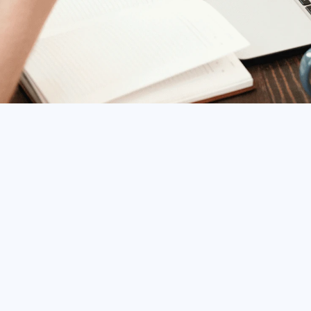
71.5 %
 2025 (entre personas de 25 a 39 años) son: