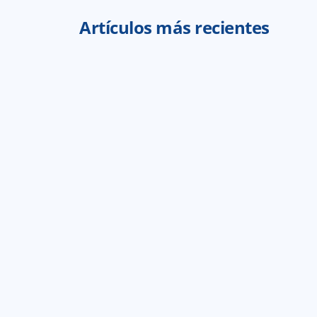
Artículos más recientes
Búscalo en tu bandeja de entrada baj
¿Qué tipo de amigo eres? Descubre 
va contigo 
29 jul 2026
3
min 