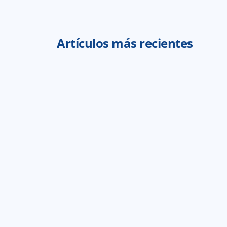
Artículos más recientes
Recuerda que para el mejor amigo ta
tienes duda, consúltalo con tu agen
¿Qué tipo de amigo eres? Descubre 
va contigo 
29 jul 2026
3
min 