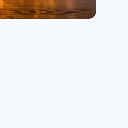
los fuegos artificiales
as mascotas?