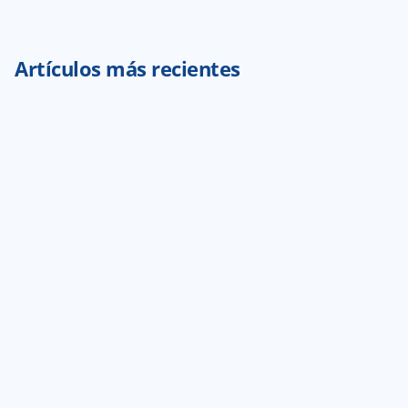
más lo necesitan
Artículos más recientes
confía más en su asesor y en el valor 
del seguro que contrató
¿Qué tipo de amigo eres? Descubre el seguro que 
mejor va contigo 
29 jul 2026
3
min de lectura