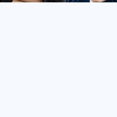
as, respaldo y acompañamiento
todo lo necesario para desarrolla
 agente Click marca la diferencia
 te permite gestionar tu car
ortal de agente