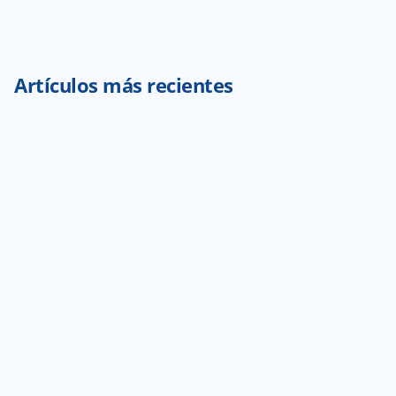
Artículos más recientes
¿Qué tipo de amigo eres? Descubre el seguro que 
mejor va contigo 
29 jul 2026
3
min de lectura