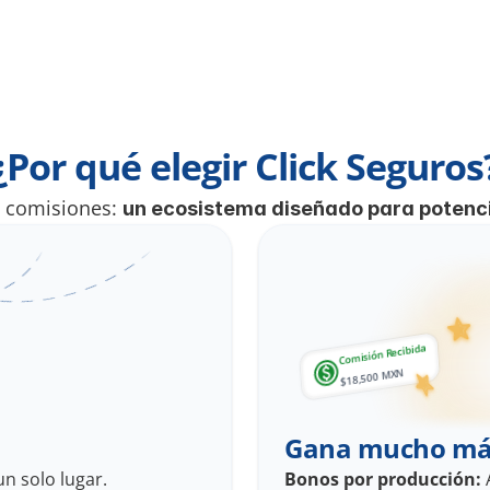
¿Por qué elegir Click Seguros
s comisiones: 
un ecosistema diseñado para potenci
Comisión Recibida
$18,500 MXN
Gana mucho má
un solo lugar.
Bonos por producción:
 