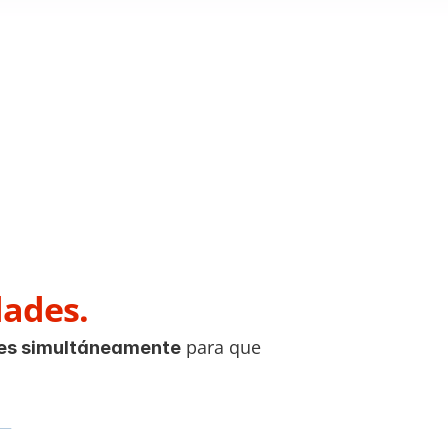
dades.
 para que 
es simultáneamente
 